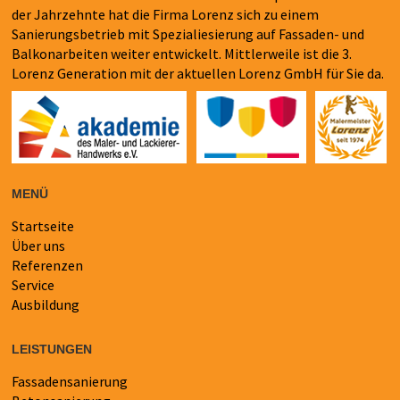
der Jahrzehnte hat die Firma Lorenz sich zu einem
Sanierungsbetrieb mit Spezialiesierung auf Fassaden- und
Balkonarbeiten weiter entwickelt. Mittlerweile ist die 3.
Lorenz Generation mit der aktuellen Lorenz GmbH für Sie da.
MENÜ
Startseite
Navigation
Über uns
überspringen
Referenzen
Service
Ausbildung
LEISTUNGEN
Fassadensanierung
Navigation