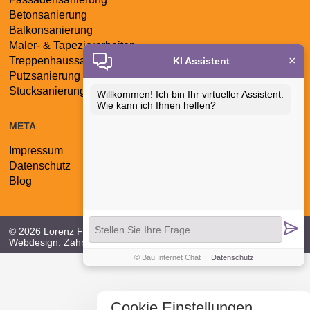
Navigation
Betonsanierung
überspringen
Balkonsanierung
Maler- & Tapezierarbeiten
×
Treppenhaussanierung
KI Assistent
Putzsanierung
Stucksanierung
Willkommen! Ich bin Ihr virtueller Assistent.
Wie kann ich Ihnen helfen?
META
Impressum
Navigation
Datenschutz
überspringen
Blog
© 2026 Lorenz Fassaden - & Balkonsanierung GmbH |
Webdesign:
Zahn Internet Consult
© Bau Internet Chat
|
Datenschutz
Cookie Einstellungen