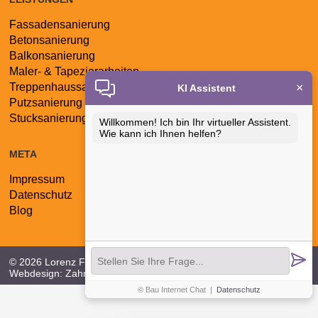
Fassadensanierung
Navigation
Betonsanierung
überspringen
Balkonsanierung
Maler- & Tapezierarbeiten
×
Treppenhaussanierung
KI Assistent
Putzsanierung
Stucksanierung
Willkommen! Ich bin Ihr virtueller Assistent.
Wie kann ich Ihnen helfen?
META
Impressum
Navigation
Datenschutz
überspringen
Blog
© 2026 Lorenz Fassaden - & Balkonsanierung GmbH |
Webdesign:
Zahn Internet Consult
© Bau Internet Chat
|
Datenschutz