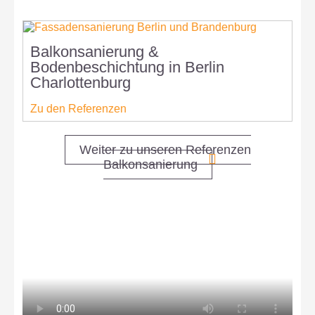
Balkonsanierung &
B
Bodenbeschichtung in Berlin
S
Charlottenburg
C
Zu den Referenzen
Z
Weiter zu unseren Referenzen
Balkonsanierung