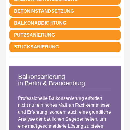
BETONINSTANDSETZUNG
BALKONABDICHTUNG
PUTZSANIERUNG
STUCKSANIERUNG
Balkonsanierung
in Berlin & Brandenburg
Professionelle Balkonsanierung erfordert
nicht nur ein hohes Maß an Fachkenntnissen
und Erfahrung, sondern auch eine gründliche
Analyse der baulichen Gegebenheiten, um
eine maßgeschneiderte Lösung zu bieten,