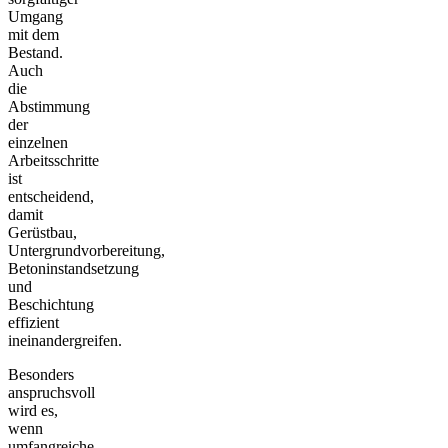
Umgang
mit dem
Bestand.
Auch
die
Abstimmung
der
einzelnen
Arbeitsschritte
ist
entscheidend,
damit
Gerüstbau,
Untergrundvorbereitung,
Betoninstandsetzung
und
Beschichtung
effizient
ineinandergreifen.
Besonders
anspruchsvoll
wird es,
wenn
umfangreiche