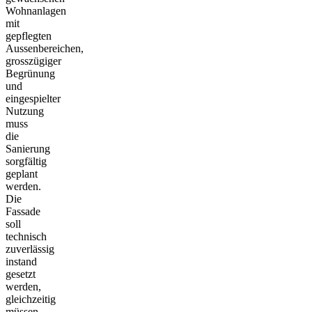
Wohnanlagen
mit
gepflegten
Aussenbereichen,
grosszügiger
Begrünung
und
eingespielter
Nutzung
muss
die
Sanierung
sorgfältig
geplant
werden.
Die
Fassade
soll
technisch
zuverlässig
instand
gesetzt
werden,
gleichzeitig
müssen