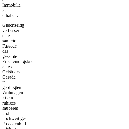
Immobilie
zu
erhalten.
Gleichzeitig
verbessert
eine
sanierte
Fassade
das
gesamte
Erscheinungsbild
eines
Gebäudes.
Gerade
in
gepflegten
Wohnlagen
ist ein
ruhiges,
sauberes
und
hochwertiges
Fassadenbild
wichtig.