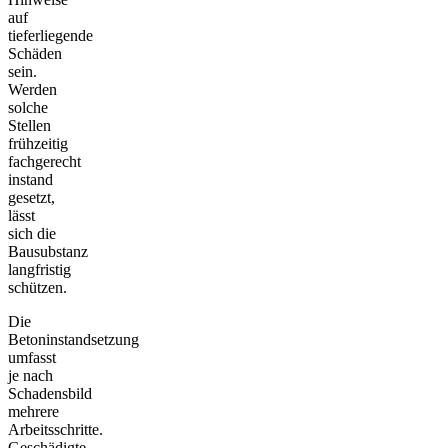
auf
tieferliegende
Schäden
sein.
Werden
solche
Stellen
frühzeitig
fachgerecht
instand
gesetzt,
lässt
sich die
Bausubstanz
langfristig
schützen.
Die
Betoninstandsetzung
umfasst
je nach
Schadensbild
mehrere
Arbeitsschritte.
Geschädigte