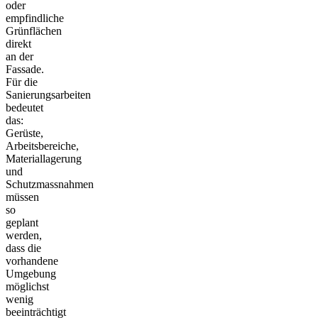
oder
empfindliche
Grünflächen
direkt
an der
Fassade.
Für die
Sanierungsarbeiten
bedeutet
das:
Gerüste,
Arbeitsbereiche,
Materiallagerung
und
Schutzmassnahmen
müssen
so
geplant
werden,
dass die
vorhandene
Umgebung
möglichst
wenig
beeinträchtigt