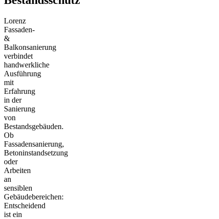
Bestandsschutz
Lorenz
Fassaden-
&
Balkonsanierung
verbindet
handwerkliche
Ausführung
mit
Erfahrung
in der
Sanierung
von
Bestandsgebäuden.
Ob
Fassadensanierung,
Betoninstandsetzung
oder
Arbeiten
an
sensiblen
Gebäudebereichen:
Entscheidend
ist ein