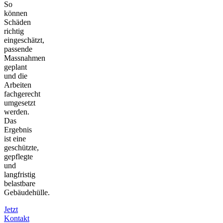
So
können
Schäden
richtig
eingeschätzt,
passende
Massnahmen
geplant
und die
Arbeiten
fachgerecht
umgesetzt
werden.
Das
Ergebnis
ist eine
geschützte,
gepflegte
und
langfristig
belastbare
Gebäudehülle.
Jetzt
Kontakt