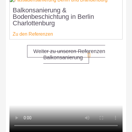
Balkonsanierung &
B
Bodenbeschichtung in Berlin
S
Charlottenburg
C
Zu den Referenzen
Z
Weiter zu unseren Referenzen
Balkonsanierung