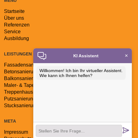
MENÜ
Startseite
Navigation
Über uns
überspringen
Referenzen
Service
Ausbildung
LEISTUNGEN
×
KI Assistent
Fassadensanierung
Navigation
Willkommen! Ich bin Ihr virtueller Assistent.
Betonsanierung
überspringen
Wie kann ich Ihnen helfen?
Balkonsanierung
Maler- & Tapezierarbeiten
Treppenhaussanierung
Putzsanierung
Stucksanierung
META
Impressum
Navigation