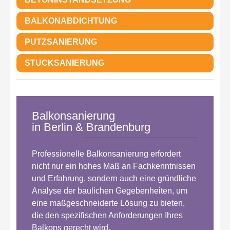
BALKONABDICHTUNG
PUTZSANIERUNG
STUCKSANIERUNG
Balkonsanierung
in Berlin & Brandenburg
Professionelle Balkonsanierung erfordert
nicht nur ein hohes Maß an Fachkenntnissen
und Erfahrung, sondern auch eine gründliche
Analyse der baulichen Gegebenheiten, um
eine maßgeschneiderte Lösung zu bieten,
die den spezifischen Anforderungen Ihres
Balkons gerecht wird.