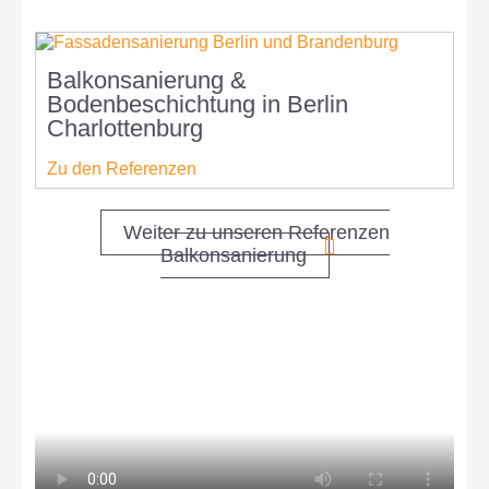
Balkonsanierung &
B
Bodenbeschichtung in Berlin
S
Charlottenburg
C
Zu den Referenzen
Z
Weiter zu unseren Referenzen
Balkonsanierung