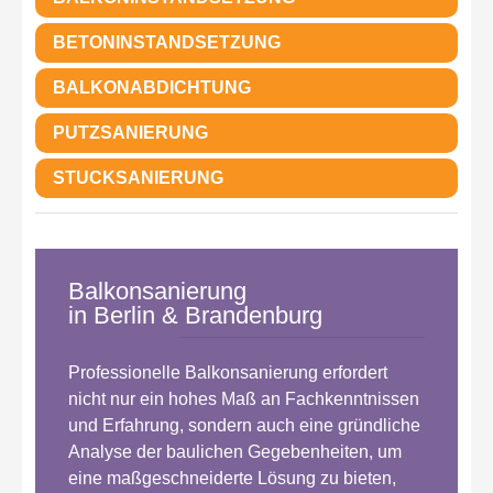
BETONINSTANDSETZUNG
BALKONABDICHTUNG
PUTZSANIERUNG
STUCKSANIERUNG
Balkonsanierung
in Berlin & Brandenburg
Professionelle Balkonsanierung erfordert
nicht nur ein hohes Maß an Fachkenntnissen
und Erfahrung, sondern auch eine gründliche
Analyse der baulichen Gegebenheiten, um
eine maßgeschneiderte Lösung zu bieten,